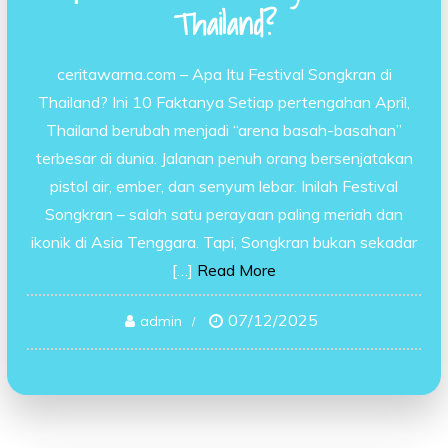
Thailand?
ceritawarna.com – Apa Itu Festival Songkran di
Thailand? Ini 10 Faktanya Setiap pertengahan April,
Thailand berubah menjadi “arena basah-basahan”
terbesar di dunia. Jalanan penuh orang bersenjatakan
pistol air, ember, dan senyum lebar. Inilah Festival
Songkran – salah satu perayaan paling meriah dan
ikonik di Asia Tenggara. Tapi, Songkran bukan sekadar
[…]
Read More
07/12/2025
admin