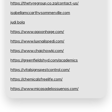
https://thetyregroup.co.za/contact-us/
isabellamccarthysommerville.com
judi bola
https://www.aqoonhage.com/
https://www.luxnailspedi.com/
https://www.chaichowki.com/
https://greenfieldshyd.com/academics
https://vitalsignspestcontrol.com/
https://chemicalsfreelife.com/
https://www.micasadelossuenos.com/